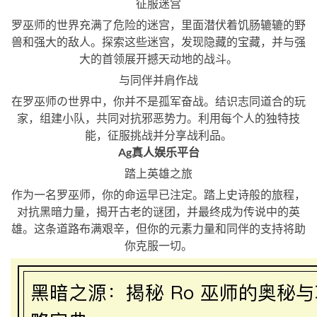
征服迷宫
罗巫师的世界充满了危险的迷宫，里面潜伏着饥肠辘辘的野
兽和强大的敌人。探索这些迷宫，发现隐藏的宝藏，并与强
大的首领展开撼天动地的战斗。
与同伴并肩作战
在罗巫师の世界中，你并不是孤军奋战。结识志同道合的玩
家，组建小队，共同对抗邪恶势力。利用每个人的独特技
能，征服挑战并分享战利品。
Ag真人娱乐平台
踏上英雄之旅
作为一名罗巫师，你的命运早已注定。踏上史诗般的旅程，
对抗黑暗力量，揭开古老的谜团，并最终成为传说中的英
雄。这条道路布满艰辛，但你的元素力量和同伴的支持将助
你克服一切。